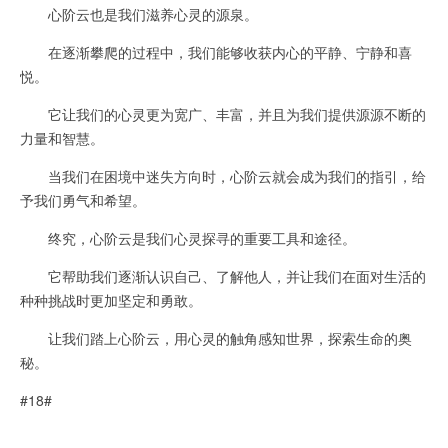
心阶云也是我们滋养心灵的源泉。
在逐渐攀爬的过程中，我们能够收获内心的平静、宁静和喜
悦。
它让我们的心灵更为宽广、丰富，并且为我们提供源源不断的
力量和智慧。
当我们在困境中迷失方向时，心阶云就会成为我们的指引，给
予我们勇气和希望。
终究，心阶云是我们心灵探寻的重要工具和途径。
它帮助我们逐渐认识自己、了解他人，并让我们在面对生活的
种种挑战时更加坚定和勇敢。
让我们踏上心阶云，用心灵的触角感知世界，探索生命的奥
秘。
#18#