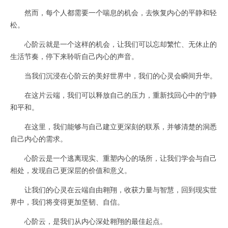
然而，每个人都需要一个喘息的机会，去恢复内心的平静和轻
松。
心阶云就是一个这样的机会，让我们可以忘却繁忙、无休止的
生活节奏，停下来聆听自己内心的声音。
当我们沉浸在心阶云的美好世界中，我们的心灵会瞬间升华。
在这片云端，我们可以释放自己的压力，重新找回心中的宁静
和平和。
在这里，我们能够与自己建立更深刻的联系，并够清楚的洞悉
自己内心的需求。
心阶云是一个逃离现实、重塑内心的场所，让我们学会与自己
相处，发现自己更深层的价值和意义。
让我们的心灵在云端自由翱翔，收获力量与智慧，回到现实世
界中，我们将变得更加坚韧、自信。
心阶云，是我们从内心深处翱翔的最佳起点。