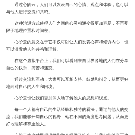
通过心阶云，人们可以发表自己的心情、观点和体验，也可以
与他人进行交流和共鸣。
这种沟通方式使得人们之间的心灵相通变得更加容易，不再受
限于地理位置和时间差。
心阶云的意义在于它不仅可以让人们发表心声和倾诉内心，也
可以激发他人的共鸣和理解。
在这个虚拟平台上，我们可以看到来自世界各地的人们在分享
自己的快乐、痛苦和迷惑。
通过交流和互动，大家可以互相支持、鼓励和指导，从而更好
地面对自己的人生和困境。
心阶云也让我们更加深入地了解他人的思想和观点。
每一个人都有自己的生活经验和独特的看法，通过与他人的交
流，我们能够开阔自己的视野，站在不同的角度思考问题，从而更
好地理解和尊重他人。
心阶云为这种思想碰撞和融合提供了机会，让我们能够真正建