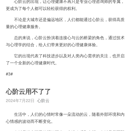
心阶云的出现，让心理健康不再只是专业心理咨询师的专属，
更成为了每个人都可以轻松获得的权利。
不论是大城市还是偏远地区，人们都能通过心阶云，获得高质
量的心理健康服务。
总的来说，心阶云扮演着连接心与云的桥梁的角色，通过技术
与心理学的结合，给人们带来更好的心理健康体验。
它的出现代表了科技进步以及对人类内心需求的关注，也开启
了一个全新的心理健康时代。
#3#
心阶云用不了了
2024年7月22日
心阶云
生活中，人们的心情时常像一朵流动的云，随着外部环境和内
心情感的波动而不断变化。