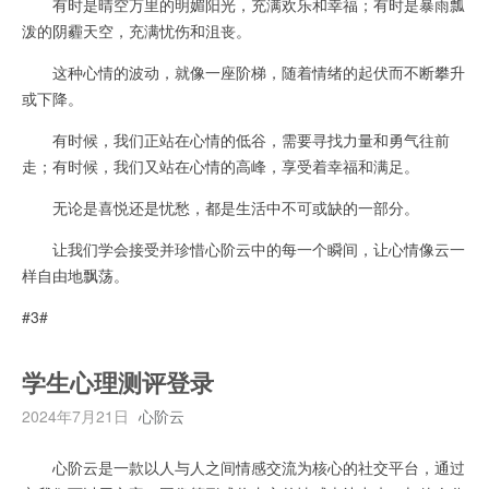
有时是晴空万里的明媚阳光，充满欢乐和幸福；有时是暴雨瓢
泼的阴霾天空，充满忧伤和沮丧。
这种心情的波动，就像一座阶梯，随着情绪的起伏而不断攀升
或下降。
有时候，我们正站在心情的低谷，需要寻找力量和勇气往前
走；有时候，我们又站在心情的高峰，享受着幸福和满足。
无论是喜悦还是忧愁，都是生活中不可或缺的一部分。
让我们学会接受并珍惜心阶云中的每一个瞬间，让心情像云一
样自由地飘荡。
#3#
学生心理测评登录
2024年7月21日
心阶云
心阶云是一款以人与人之间情感交流为核心的社交平台，通过