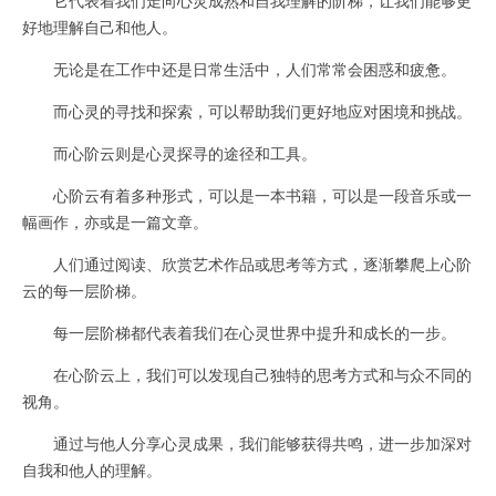
好地理解自己和他人。
无论是在工作中还是日常生活中，人们常常会困惑和疲惫。
而心灵的寻找和探索，可以帮助我们更好地应对困境和挑战。
而心阶云则是心灵探寻的途径和工具。
心阶云有着多种形式，可以是一本书籍，可以是一段音乐或一
幅画作，亦或是一篇文章。
人们通过阅读、欣赏艺术作品或思考等方式，逐渐攀爬上心阶
云的每一层阶梯。
每一层阶梯都代表着我们在心灵世界中提升和成长的一步。
在心阶云上，我们可以发现自己独特的思考方式和与众不同的
视角。
通过与他人分享心灵成果，我们能够获得共鸣，进一步加深对
自我和他人的理解。