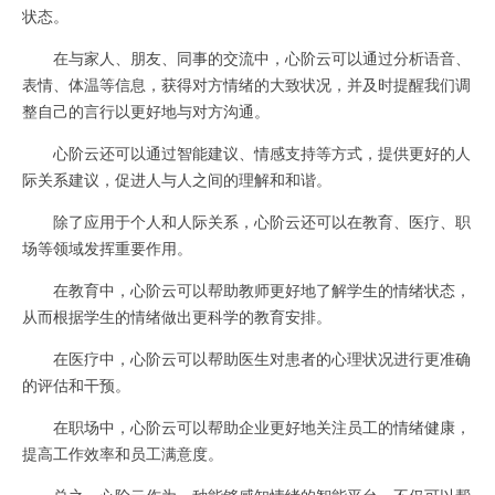
状态。
在与家人、朋友、同事的交流中，心阶云可以通过分析语音、
表情、体温等信息，获得对方情绪的大致状况，并及时提醒我们调
整自己的言行以更好地与对方沟通。
心阶云还可以通过智能建议、情感支持等方式，提供更好的人
际关系建议，促进人与人之间的理解和和谐。
除了应用于个人和人际关系，心阶云还可以在教育、医疗、职
场等领域发挥重要作用。
在教育中，心阶云可以帮助教师更好地了解学生的情绪状态，
从而根据学生的情绪做出更科学的教育安排。
在医疗中，心阶云可以帮助医生对患者的心理状况进行更准确
的评估和干预。
在职场中，心阶云可以帮助企业更好地关注员工的情绪健康，
提高工作效率和员工满意度。
总之，心阶云作为一种能够感知情绪的智能平台，不仅可以帮