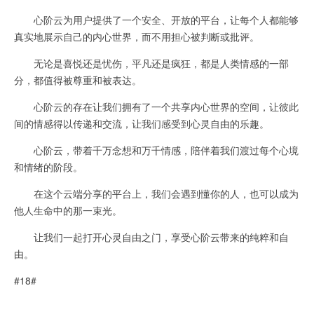
心阶云为用户提供了一个安全、开放的平台，让每个人都能够
真实地展示自己的内心世界，而不用担心被判断或批评。
无论是喜悦还是忧伤，平凡还是疯狂，都是人类情感的一部
分，都值得被尊重和被表达。
心阶云的存在让我们拥有了一个共享内心世界的空间，让彼此
间的情感得以传递和交流，让我们感受到心灵自由的乐趣。
心阶云，带着千万念想和万千情感，陪伴着我们渡过每个心境
和情绪的阶段。
在这个云端分享的平台上，我们会遇到懂你的人，也可以成为
他人生命中的那一束光。
让我们一起打开心灵自由之门，享受心阶云带来的纯粹和自
由。
#18#