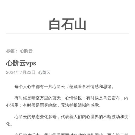
白石山
标签：
心阶云
心阶云vps
2024年7月22日
心阶云
每个人心中都有一片心阶云，蕴藏着各种情感和思绪。
有时候是晴空万里的蓝天，心情愉悦；有时候是乌云密布，内
心沉重；有时候是雨雾缭绕，无法捕捉清晰的感觉。
心阶云的形态变化多端，代表着人们内心世界的不断波动和变
化。
在日常生活中，我们常常要面对各种挑战和困难，而心阶云就