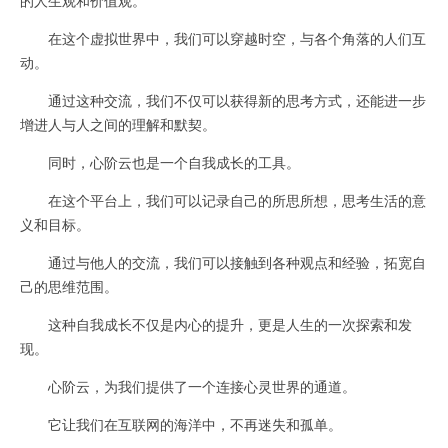
在这个虚拟世界中，我们可以穿越时空，与各个角落的人们互
动。
通过这种交流，我们不仅可以获得新的思考方式，还能进一步
增进人与人之间的理解和默契。
同时，心阶云也是一个自我成长的工具。
在这个平台上，我们可以记录自己的所思所想，思考生活的意
义和目标。
通过与他人的交流，我们可以接触到各种观点和经验，拓宽自
己的思维范围。
这种自我成长不仅是内心的提升，更是人生的一次探索和发
现。
心阶云，为我们提供了一个连接心灵世界的通道。
它让我们在互联网的海洋中，不再迷失和孤单。