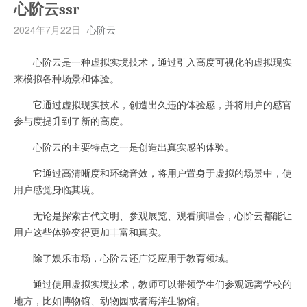
心阶云ssr
2024年7月22日
心阶云
心阶云是一种虚拟实境技术，通过引入高度可视化的虚拟现实
来模拟各种场景和体验。
它通过虚拟现实技术，创造出久违的体验感，并将用户的感官
参与度提升到了新的高度。
心阶云的主要特点之一是创造出真实感的体验。
它通过高清晰度和环绕音效，将用户置身于虚拟的场景中，使
用户感觉身临其境。
无论是探索古代文明、参观展览、观看演唱会，心阶云都能让
用户这些体验变得更加丰富和真实。
除了娱乐市场，心阶云还广泛应用于教育领域。
通过使用虚拟实境技术，教师可以带领学生们参观远离学校的
地方，比如博物馆、动物园或者海洋生物馆。