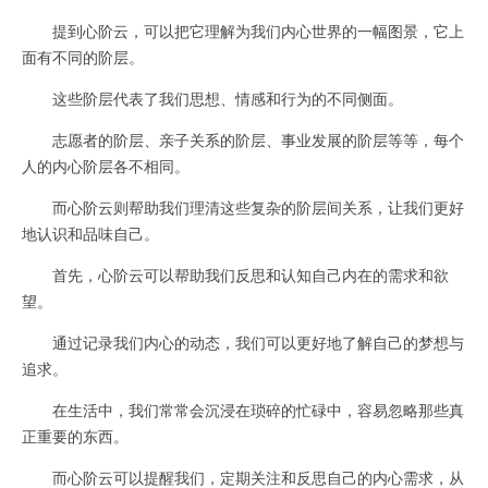
提到心阶云，可以把它理解为我们内心世界的一幅图景，它上
面有不同的阶层。
这些阶层代表了我们思想、情感和行为的不同侧面。
志愿者的阶层、亲子关系的阶层、事业发展的阶层等等，每个
人的内心阶层各不相同。
而心阶云则帮助我们理清这些复杂的阶层间关系，让我们更好
地认识和品味自己。
首先，心阶云可以帮助我们反思和认知自己内在的需求和欲
望。
通过记录我们内心的动态，我们可以更好地了解自己的梦想与
追求。
在生活中，我们常常会沉浸在琐碎的忙碌中，容易忽略那些真
正重要的东西。
而心阶云可以提醒我们，定期关注和反思自己的内心需求，从