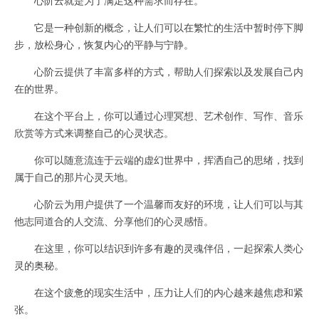
它是一种创新的概念，让人们可以在繁忙的生活中暂时停下脚
步，放松身心，恢复内心的平静与宁静。
心阶云提供了丰富多样的方式，帮助人们探索以及发展自己内
在的世界。
在这个平台上，你可以通过心理冥想、艺术创作、写作、音乐
欣赏等方式来调整自己的心灵状态。
你可以随意流连于云端的虚幻世界中，挥洒自己的思绪，找到
属于自己的那片心灵天地。
心阶云为用户提供了一个温馨而友好的环境，让人们可以与其
他志同道合的人交流、分享他们的心灵感悟。
在这里，你可以结识到许多有趣的灵魂伴侣，一起探索人类心
灵的奥秘。
在这个疲惫的现实生活中，压力让人们的内心越来越焦虑和紧
张。