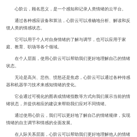
心阶云，顾名思义，是一个感知和记录人类情绪的云平台。
通过各种感应设备和算法，心阶云可以准确地分析、解读和反
馈人类的情感状态。
它可以用于个人对自身情绪的了解与调节，也可以应用于家
庭、教育、职场等各个领域。
在个人层面，使用心阶云可以帮助我们更好地理解自己的情绪
状态。
无论是高兴、悲伤、愤怒还是焦虑，心阶云可以通过各种传感
器和机器学习技术来感知情绪的变化。
它会通过可视化的图表或情绪指数等方式向我们展示当前的情
绪状态，并提供相应的建议来帮助我们应对不同情绪。
通过使用心阶云，我们可以更好地了解自己的情绪规律，实现
情绪的自主调节和情感的全面发展。
在人际关系层面，心阶云可以帮助我们更好地理解他人的情绪