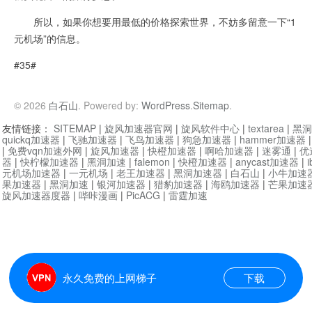
所以，如果你想要用最低的价格探索世界，不妨多留意一下“1
元机场”的信息。
#35#
© 2026
白石山
. Powered by:
WordPress
.
Sitemap
.
友情链接：
SITEMAP
|
旋风加速器官网
|
旋风软件中心
|
textarea
|
黑洞
quickq加速器
|
飞驰加速器
|
飞鸟加速器
|
狗急加速器
|
hammer加速器
|
免费vqn加速外网
|
旋风加速器
|
快橙加速器
|
啊哈加速器
|
迷雾通
|
优
器
|
快柠檬加速器
|
黑洞加速
|
falemon
|
快橙加速器
|
anycast加速器
|
i
元机场加速器
|
一元机场
|
老王加速器
|
黑洞加速器
|
白石山
|
小牛加速
果加速器
|
黑洞加速
|
银河加速器
|
猎豹加速器
|
海鸥加速器
|
芒果加速
旋风加速器度器
|
哔咔漫画
|
PicACG
|
雷霆加速
永久免费的上网梯子
下载