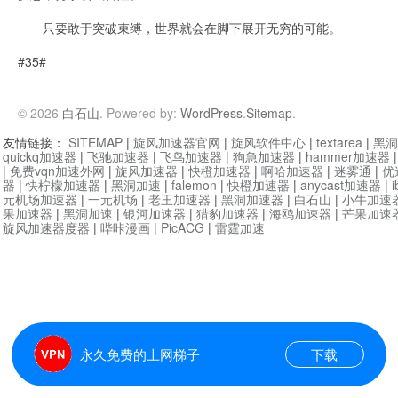
只要敢于突破束缚，世界就会在脚下展开无穷的可能。
#35#
© 2026
白石山
. Powered by:
WordPress
.
Sitemap
.
友情链接：
SITEMAP
|
旋风加速器官网
|
旋风软件中心
|
textarea
|
黑洞
quickq加速器
|
飞驰加速器
|
飞鸟加速器
|
狗急加速器
|
hammer加速器
|
免费vqn加速外网
|
旋风加速器
|
快橙加速器
|
啊哈加速器
|
迷雾通
|
优
器
|
快柠檬加速器
|
黑洞加速
|
falemon
|
快橙加速器
|
anycast加速器
|
i
元机场加速器
|
一元机场
|
老王加速器
|
黑洞加速器
|
白石山
|
小牛加速
果加速器
|
黑洞加速
|
银河加速器
|
猎豹加速器
|
海鸥加速器
|
芒果加速
旋风加速器度器
|
哔咔漫画
|
PicACG
|
雷霆加速
永久免费的上网梯子
下载