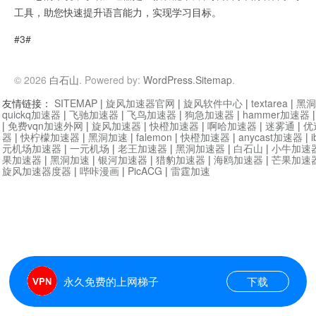
工具，助您快速提升语言能力，实现学习目标。
#3#
© 2026
白石山
. Powered by:
WordPress
.
Sitemap
.
友情链接：
SITEMAP
|
旋风加速器官网
|
旋风软件中心
|
textarea
|
黑洞
quickq加速器
|
飞驰加速器
|
飞鸟加速器
|
狗急加速器
|
hammer加速器
|
免费vqn加速外网
|
旋风加速器
|
快橙加速器
|
啊哈加速器
|
迷雾通
|
优
器
|
快柠檬加速器
|
黑洞加速
|
falemon
|
快橙加速器
|
anycast加速器
|
i
元机场加速器
|
一元机场
|
老王加速器
|
黑洞加速器
|
白石山
|
小牛加速
果加速器
|
黑洞加速
|
银河加速器
|
猎豹加速器
|
海鸥加速器
|
芒果加速
旋风加速器度器
|
哔咔漫画
|
PicACG
|
雷霆加速
永久免费的上网梯子
下载